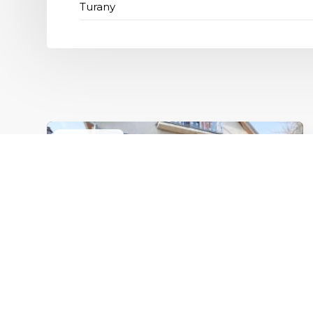
exkluzívne
226 900 €
2
648 € / m