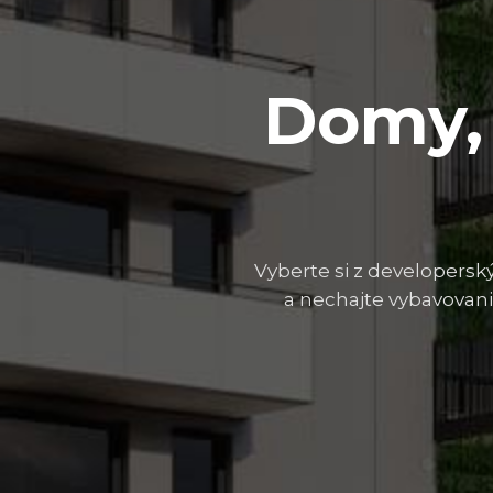
Domy, 
Vyberte si z developerský
a nechajte vybavovani