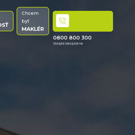
Chcem
byť
OSŤ
MAKLÉR
0800 800 300
Volajte bezplatne