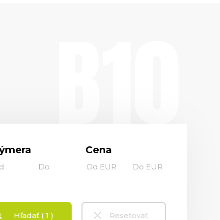
ýmera
Cena
Hľadať ( 1 )
Resetovať