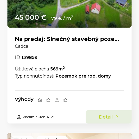
45 000 €
2
79 € / m
Na predaj: Slnečný stavebný pozemok 569 m² – Čadca, časť U Líšky
Čadca
ID
139859
2
Úžitková plocha
569m
Typ nehnuteľnosti
Pozemok pre rod. domy
Výhody
Detail
Vladimír Krön, RSc.