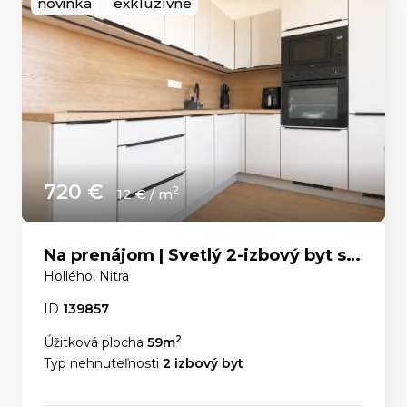
novinka
exkluzívne
720 €
2
12 € / m
Na prenájom | Svetlý 2-izbový byt s panoramatickým výhľadom v centre Nitry
Hollého, Nitra
ID
139857
2
Úžitková plocha
59m
Typ nehnuteľnosti
2 izbový byt