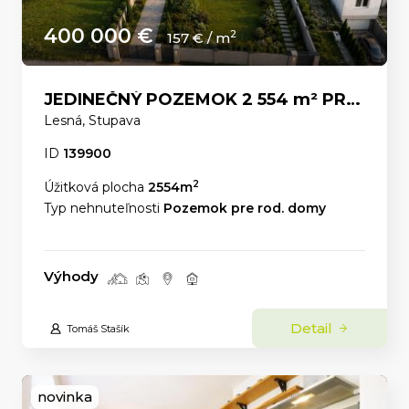
400 000 €
2
157 € / m
JEDINEČNÝ POZEMOK 2 554 m² PRE LUXUSNÉ RODINNÉ SÍDLO POD LESOM – Stupava ul.Lesná
Lesná, Stupava
ID
139900
2
Úžitková plocha
2554m
Typ nehnuteľnosti
Pozemok pre rod. domy
Výhody
Detail
Tomáš Stašík
novinka