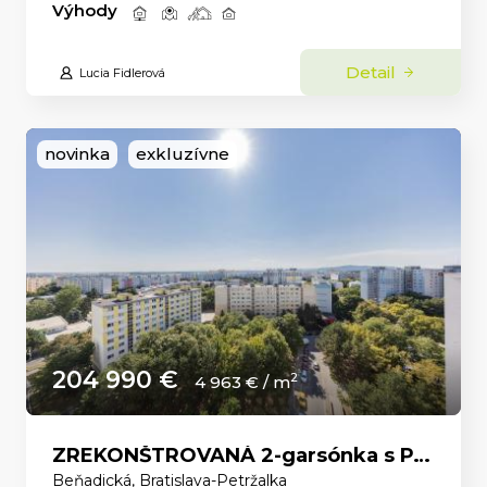
Výhody
Detail
Lucia Fidlerová
novinka
exkluzívne
204 990 €
2
4 963 € / m
ZREKONŠTROVANÁ 2-garsónka s PANORAMATICKÝM VÝHĽADOM a ELEKTRIČKOU priamo pred domom.
Beňadická, Bratislava-Petržalka