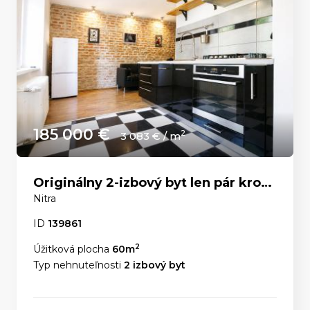
185 000 €
2
3 083 € / m
Originálny 2-izbový byt len pár krokov od Nitrianskeho hradu
Nitra
ID
139861
2
Úžitková plocha
60m
Typ nehnuteľnosti
2 izbový byt