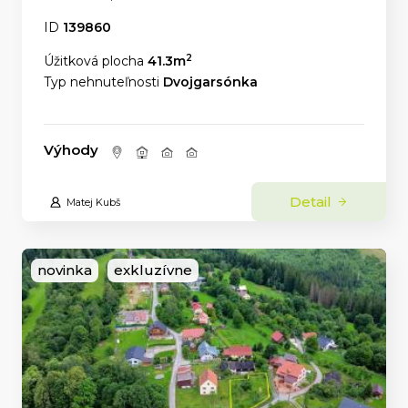
ID
139860
2
Úžitková plocha
41.3m
Typ nehnuteľnosti
Dvojgarsónka
Výhody
Detail
Matej Kubš
novinka
exkluzívne