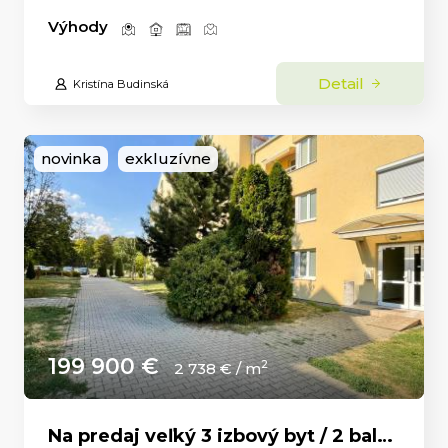
Výhody
Detail
Kristína Budinská
novinka
exkluzívne
199 900 €
2
2 738 € / m
Na predaj veľký 3 izbový byt / 2 balkóny / Čermáň