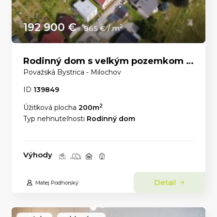
192 900 €
2
965 € / m
Rodinný dom s veľkým pozemkom a nádhernými výhľadmi – Dolný Milochov
Považská Bystrica - Milochov
ID
139849
2
Úžitková plocha
200m
Typ nehnuteľnosti
Rodinný dom
Výhody
Detail
Matej Podhorský