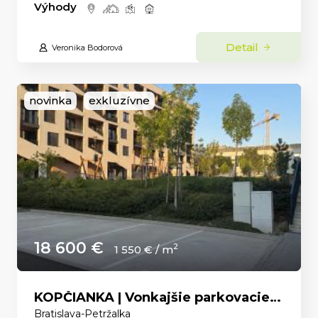
Výhody
Detail
Veronika Bodorová
novinka
exkluzívne
18 600 €
2
1 550 € / m
KOPČIANKA | Vonkajšie parkovacie státie
Bratislava-Petržalka