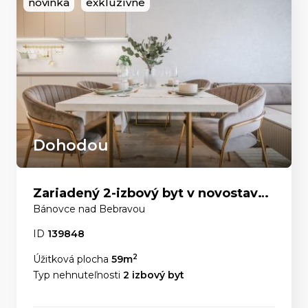
novinka
exkluzívne
Dohodou
Zariadený 2-izbový byt v novostavbe: Stačí sa len nasťahovať
Bánovce nad Bebravou
ID
139848
2
Úžitková plocha
59m
Typ nehnuteľnosti
2 izbový byt