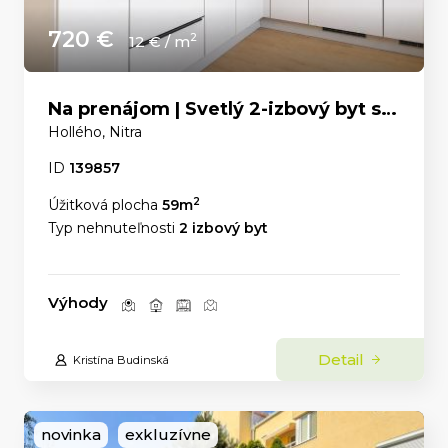
720 €
2
12 € / m
Na prenájom | Svetlý 2-izbový byt s panoramatickým výhľadom v centre Nitry
Hollého, Nitra
ID
139857
2
Úžitková plocha
59m
Typ nehnuteľnosti
2 izbový byt
Výhody
Detail
Kristína Budinská
novinka
exkluzívne