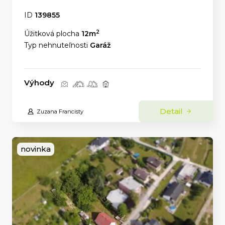
ID
139855
2
Úžitková plocha
12m
Typ nehnuteľnosti
Garáž
Výhody
Detail
Zuzana Francisty
novinka