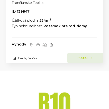
Trenčianske Teplice
ID
139847
2
Úžitková plocha
534m
Typ nehnuteľnosti
Pozemok pre rod. domy
Výhody
Detail
Timotej Janček