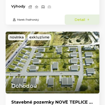
Výhody
Detail
Marek Podhorský
novinka
exkluzívne
Dohodou
Stavebné pozemky NOVÉ TEPLICE – bývanie v najžiadanejšej lokalite