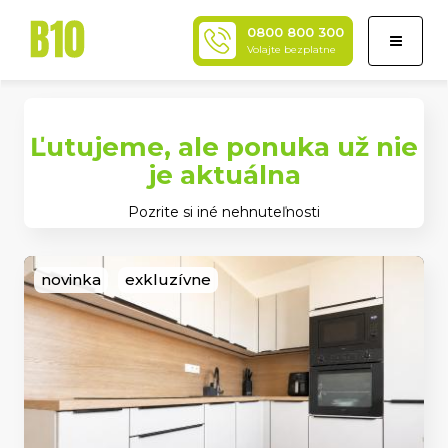
0800 800 300
Toggle
Volajte bezplatne
navigati
Ľutujeme, ale ponuka už nie
je aktuálna
Pozrite si iné nehnuteľnosti
novinka
exkluzívne