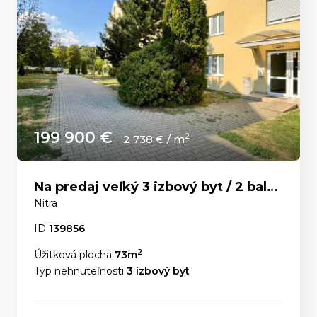
199 900 €
2
2 738 € / m
Na predaj veľký 3 izbový byt / 2 balkóny / Čermáň
Nitra
ID
139856
2
Úžitková plocha
73m
Typ nehnuteľnosti
3 izbový byt