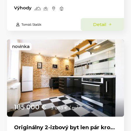
Výhody
Detail
Tomáš Stašík
novinka
185 000 €
2
3 083 € / m
Originálny 2-izbový byt len pár krokov od Nitrianskeho hradu