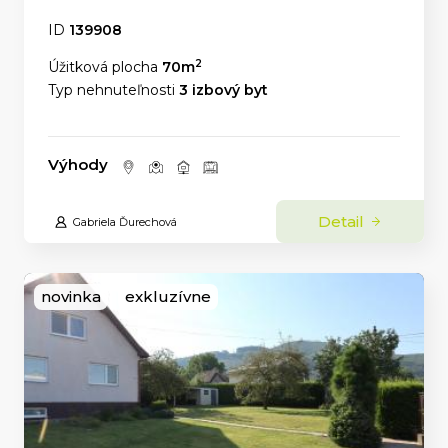
ID
139908
2
Úžitková plocha
70m
Typ nehnuteľnosti
3 izbový byt
Výhody
Detail
Gabriela Ďurechová
novinka
exkluzívne