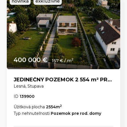
novinka
exkluzívne
400 000 €
2
157 € / m
JEDINEČNÝ POZEMOK 2 554 m² PRE LUXUSNÉ RODINNÉ SÍDLO POD LESOM – Stupava ul.Lesná
Lesná, Stupava
ID
139900
2
Úžitková plocha
2554m
Typ nehnuteľnosti
Pozemok pre rod. domy