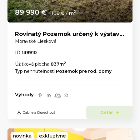
89 990 €
2
108 € / m
Rovinatý Pozemok určený k výstavbe domu
Moravské Lieskové
ID
139910
2
Úžitková plocha
837m
Typ nehnuteľnosti
Pozemok pre rod. domy
Výhody
Detail
Gabriela Ďurechová
novinka
exkluzívne