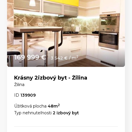
169 999 €
2
3 542 € / m
Krásny 2izbový byt - Žilina
Žilina
ID
139909
2
Úžitková plocha
48m
Typ nehnuteľnosti
2 izbový byt