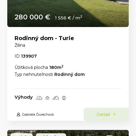
280 000 €
2
1 556 € / m
Rodinný dom - Turie
Žilina
ID
139907
2
Úžitková plocha
180m
Typ nehnuteľnosti
Rodinný dom
Výhody
Detail
Gabriela Ďurechová