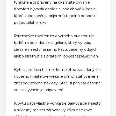
funkčne a pripravený na okamžité bývanie.
Komfort bývania dopĺňa aj podlahové kúrenie,
ktoré zabezpečuje príjemnú tepelnú pohodu
počas celého roka.
Príjemným rozšírením obytného priestoru je
balkón s posedením a grilom, ktorý vytvára
ideálne miesto na rannú kávu, večerný oddych
alebo stretnutia s priateľmi počas teplejších dní.
Byt sa predáva takmer kompletne zariadený, čo
novému majiteľovi výrazne uľahčí sťahovanie a
zníži počiatočné náklady. Stačí si priniesť osobné
veci a bývanie je pripravené.
K bytu patrí vlastné vonkajšie parkovacie miesto
a súčasný majiteľ zároveň využíva garážové