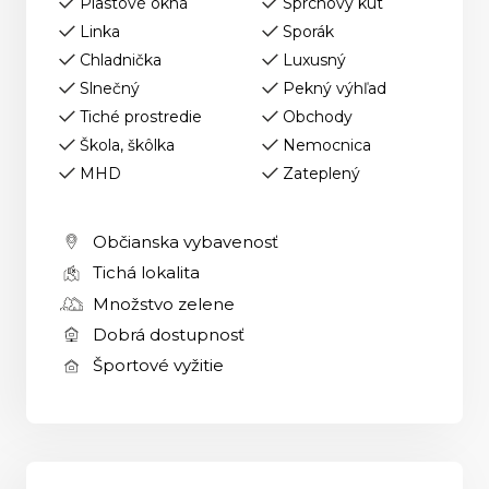
Plastové okná
Sprchový kút
Linka
Sporák
Chladnička
Luxusný
Slnečný
Pekný výhľad
Tiché prostredie
Obchody
Škola, škôlka
Nemocnica
MHD
Zateplený
Občianska vybavenosť
Tichá lokalita
Množstvo zelene
Dobrá dostupnosť
Športové vyžitie