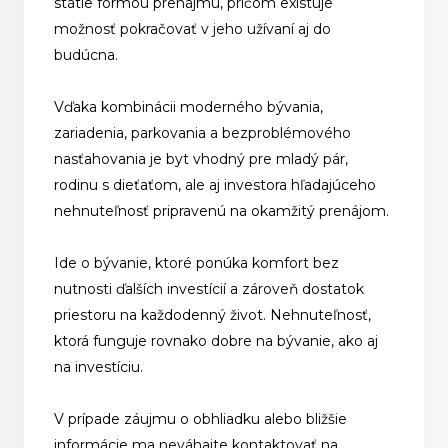
státie formou prenájmu, pričom existuje
možnosť pokračovať v jeho užívaní aj do
budúcna.
Vďaka kombinácii moderného bývania,
zariadenia, parkovania a bezproblémového
nasťahovania je byt vhodný pre mladý pár,
rodinu s dieťaťom, ale aj investora hľadajúceho
nehnuteľnosť pripravenú na okamžitý prenájom.
Ide o bývanie, ktoré ponúka komfort bez
nutnosti ďalších investícií a zároveň dostatok
priestoru na každodenný život. Nehnuteľnosť,
ktorá funguje rovnako dobre na bývanie, ako aj
na investíciu.
V prípade záujmu o obhliadku alebo bližšie
informácie ma neváhajte kontaktovať
na