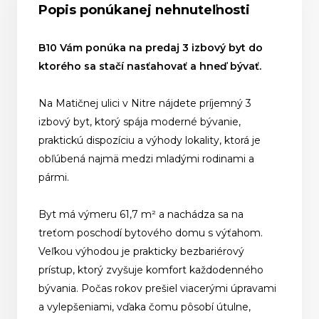
Popis ponúkanej nehnuteľnosti
B10 Vám ponúka na predaj 3 izbový byt do
ktorého sa stačí nasťahovať a hneď bývať.
Na Matičnej ulici v Nitre nájdete príjemný 3
izbový byt, ktorý spája moderné bývanie,
praktickú dispozíciu a výhody lokality, ktorá je
obľúbená najmä medzi mladými rodinami a
pármi.
Byt má výmeru 61,7 m² a nachádza sa na
treťom poschodí bytového domu s výťahom.
Veľkou výhodou je prakticky bezbariérový
prístup, ktorý zvyšuje komfort každodenného
bývania. Počas rokov prešiel viacerými úpravami
a vylepšeniami, vďaka čomu pôsobí útulne,