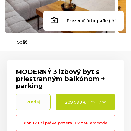
Prezerať fotografie
( 9 )
Späť
MODERNÝ 3 izbový byt s
priestranným balkónom +
parking
Predaj
2
209 990 €
3 387 € / m
Ponuku si práve pozerajú
2 záujemcovia