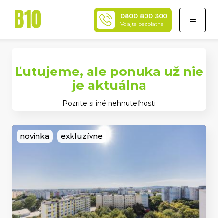
0800 800 300
Toggle
Volajte bezplatne
navigati
Ľutujeme, ale ponuka už nie
je aktuálna
Pozrite si iné nehnuteľnosti
novinka
exkluzívne