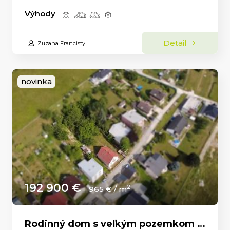
Výhody
Detail
Zuzana Francisty
novinka
192 900 €
2
965 € / m
Rodinný dom s veľkým pozemkom a nádhernými výhľadmi – Dolný Milochov