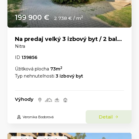
199 900 €
2
2 738 € / m
Na predaj veľký 3 izbový byt / 2 balkóny / Čermáň
Nitra
ID
139856
2
Úžitková plocha
73m
Typ nehnuteľnosti
3 izbový byt
Výhody
Detail
Veronika Bodorová