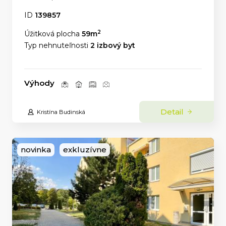
ID
139857
2
Úžitková plocha
59m
Typ nehnuteľnosti
2 izbový byt
Výhody
Detail
Kristína Budinská
novinka
exkluzívne