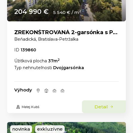
204 990 €
2
5 540 € / m
ZREKONŠTROVANÁ 2-garsónka s PANORAMATICKÝM VÝHĽADOM a ELEKTRIČKOU priamo pred domom.
Beňadická, Bratislava-Petržalka
ID
139860
2
Úžitková plocha
37m
Typ nehnuteľnosti
Dvojgarsónka
Výhody
Detail
Matej Kubš
novinka
exkluzívne