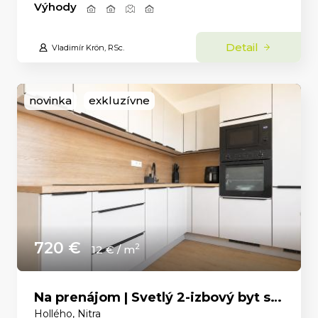
Výhody
Detail
Vladimír Krön, RSc.
novinka
exkluzívne
720 €
2
12 € / m
Na prenájom | Svetlý 2-izbový byt s panoramatickým výhľadom v centre Nitry
Hollého, Nitra