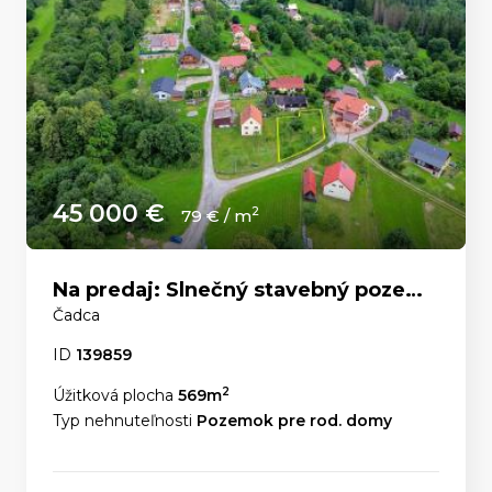
45 000 €
2
79 € / m
Na predaj: Slnečný stavebný pozemok 569 m² – Čadca, časť U Líšky
Čadca
ID
139859
2
Úžitková plocha
569m
Typ nehnuteľnosti
Pozemok pre rod. domy