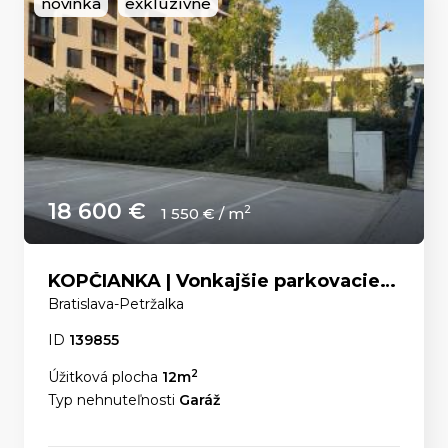
novinka
exkluzívne
18 600 €
2
1 550 € / m
KOPČIANKA | Vonkajšie parkovacie státie
Bratislava-Petržalka
ID
139855
2
Úžitková plocha
12m
Typ nehnuteľnosti
Garáž