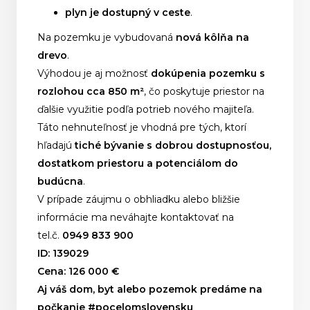
plyn je dostupný v ceste
.
Na pozemku je vybudovaná
nová kôlňa na
drevo
.
Výhodou je aj možnosť
dokúpenia pozemku s
rozlohou cca 850 m²
, čo poskytuje priestor na
ďalšie využitie podľa potrieb nového majiteľa.
Táto nehnuteľnosť je vhodná pre tých, ktorí
hľadajú
tiché bývanie s dobrou dostupnosťou,
dostatkom priestoru a potenciálom do
budúcna
.
V prípade záujmu o obhliadku alebo bližšie
informácie ma neváhajte kontaktovať
na
tel.č.
0949 833 900
ID: 139029
Cena: 126 000 €
Aj váš dom, byt alebo pozemok predáme na
počkanie #pocelomslovensku