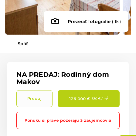
Prezerať fotografie
( 15 )
Späť
NA PREDAJ: Rodinný dom
Makov
Predaj
2
126 000 €
630 € / m
Ponuku si práve pozerajú
3 záujemcovia