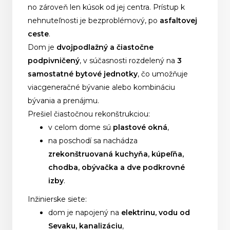
no zároveň len kúsok od jej centra. Prístup k
nehnuteľnosti je bezproblémový, po
asfaltovej
ceste
.
Dom je
dvojpodlažný a čiastočne
podpivničený
, v súčasnosti rozdelený na
3
samostatné bytové jednotky
, čo umožňuje
viacgeneračné bývanie alebo kombináciu
bývania a prenájmu.
Prešiel čiastočnou rekonštrukciou:
v celom dome sú
plastové okná
,
na poschodí sa nachádza
zrekonštruovaná kuchyňa, kúpeľňa,
chodba, obývačka a dve podkrovné
izby
.
Inžinierske siete:
dom je napojený na
elektrinu, vodu od
Sevaku, kanalizáciu
,