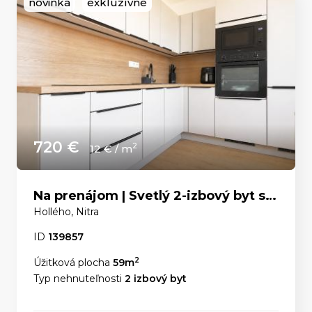
novinka
exkluzívne
720 €
2
12 € / m
Na prenájom | Svetlý 2-izbový byt s panoramatickým výhľadom v centre Nitry
Hollého, Nitra
ID
139857
2
Úžitková plocha
59m
Typ nehnuteľnosti
2 izbový byt