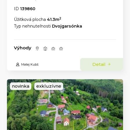
ID
139860
2
Úžitková plocha
41.3m
Typ nehnuteľnosti
Dvojgarsónka
Výhody
Detail
Matej Kubš
novinka
exkluzívne