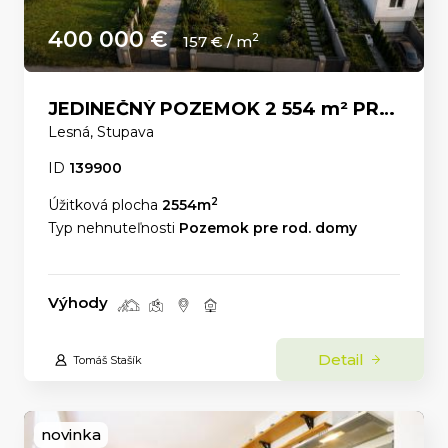
400 000 €
2
157 € / m
JEDINEČNÝ POZEMOK 2 554 m² PRE LUXUSNÉ RODINNÉ SÍDLO POD LESOM – Stupava ul.Lesná
Lesná, Stupava
ID
139900
2
Úžitková plocha
2554m
Typ nehnuteľnosti
Pozemok pre rod. domy
Výhody
Detail
Tomáš Stašík
novinka