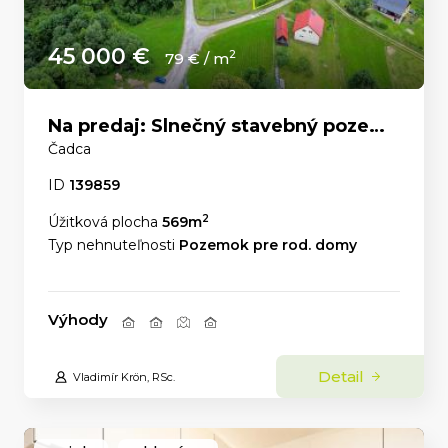
45 000 €
2
79 € / m
Na predaj: Slnečný stavebný pozemok 569 m² – Čadca, časť U Líšky
Čadca
ID
139859
2
Úžitková plocha
569m
Typ nehnuteľnosti
Pozemok pre rod. domy
Výhody
Detail
Vladimír Krön, RSc.