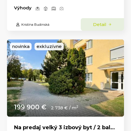
Výhody
Detail
Kristína Budinská
novinka
exkluzívne
199 900 €
2
2 738 € / m
Na predaj veľký 3 izbový byt / 2 balkóny / Čermáň