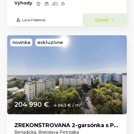
Výhody
Detail
Lucia Fidlerová
novinka
exkluzívne
204 990 €
2
4 963 € / m
ZREKONŠTROVANÁ 2-garsónka s PANORAMATICKÝM VÝHĽADOM a ELEKTRIČKOU priamo pred domom.
Beňadická, Bratislava-Petržalka