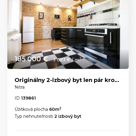
185 000 €
2
3 083 € / m
Originálny 2-izbový byt len pár krokov od Nitrianskeho hradu
Nitra
ID
139861
2
Úžitková plocha
60m
Typ nehnuteľnosti
2 izbový byt