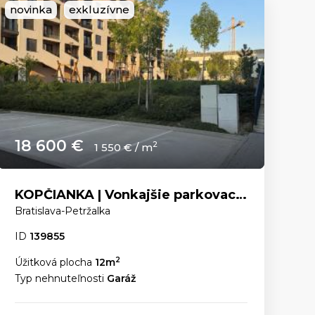
novinka
exkluzívne
18 600 €
2
1 550 € / m
KOPČIANKA | Vonkajšie parkovacie státie
Bratislava-Petržalka
ID
139855
2
Úžitková plocha
12m
Typ nehnuteľnosti
Garáž