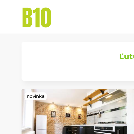
Naše
Domov
Ponuka
služby
Ľut
novinka