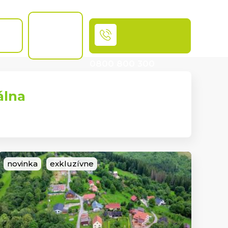
Chcem
byť
OSŤ
MAKLÉR
0800 800 300
Volajte bezplatne
álna
novinka
exkluzívne