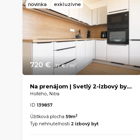
novinka
exkluzívne
720 €
2
12 € / m
Na prenájom | Svetlý 2-izbový byt s panoramatickým výhľadom v centre Nitry
Hollého, Nitra
ID
139857
2
Úžitková plocha
59m
Typ nehnuteľnosti
2 izbový byt