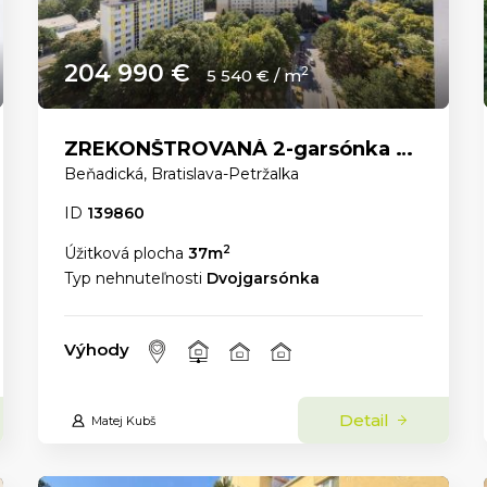
204 990 €
2
5 540 € / m
ZREKONŠTROVANÁ 2-garsónka s PANORAMATICKÝM VÝHĽADOM a ELEKTRIČKOU priamo pred domom.
Beňadická, Bratislava-Petržalka
ID
139860
2
Úžitková plocha
37m
Typ nehnuteľnosti
Dvojgarsónka
Výhody
Detail
Matej Kubš