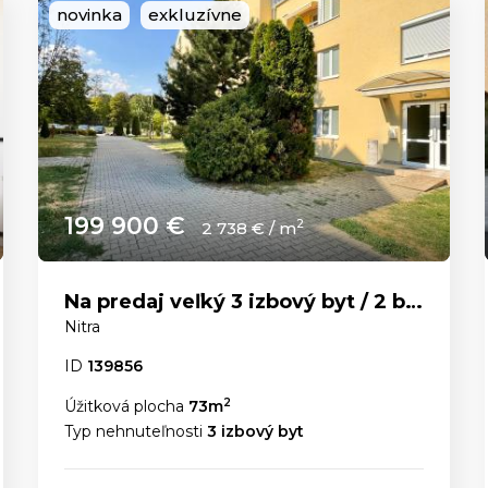
novinka
exkluzívne
199 900 €
2
2 738 € / m
Na predaj veľký 3 izbový byt / 2 balkóny / Čermáň
Nitra
ID
139856
2
Úžitková plocha
73m
Typ nehnuteľnosti
3 izbový byt