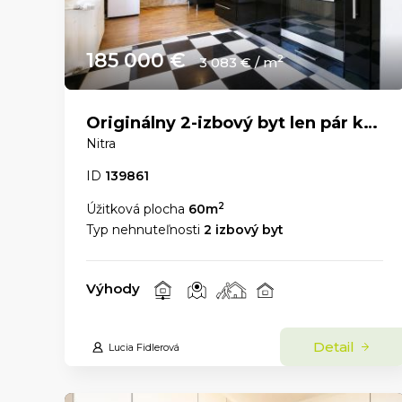
185 000 €
2
3 083 € / m
Originálny 2-izbový byt len pár krokov od Nitrianskeho hradu
Nitra
ID
139861
2
Úžitková plocha
60m
Typ nehnuteľnosti
2 izbový byt
Výhody
Detail
Lucia Fidlerová