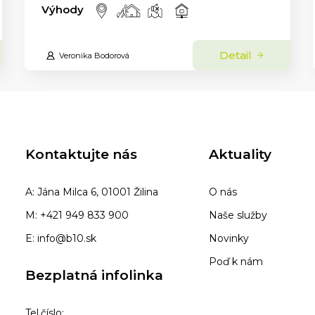
Výhody
Detail
Veronika Bodorová
Kontaktujte nás
Aktuality
A: Jána Milca 6, 01001 Žilina
O nás
M: +421 949 833 900
Naše služby
E: info@b10.sk
Novinky
Poď k nám
Bezplatná infolinka
Tel.číslo: