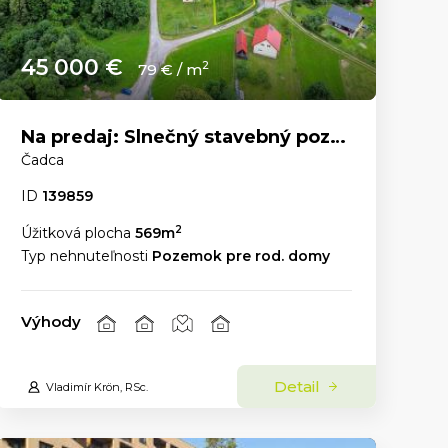
45 000 €
2
79 € / m
Na predaj: Slnečný stavebný pozemok 569 m² – Čadca, časť U Líšky
Čadca
ID
139859
2
Úžitková plocha
569m
Typ nehnuteľnosti
Pozemok pre rod. domy
Výhody
Detail
Vladimír Krön, RSc.