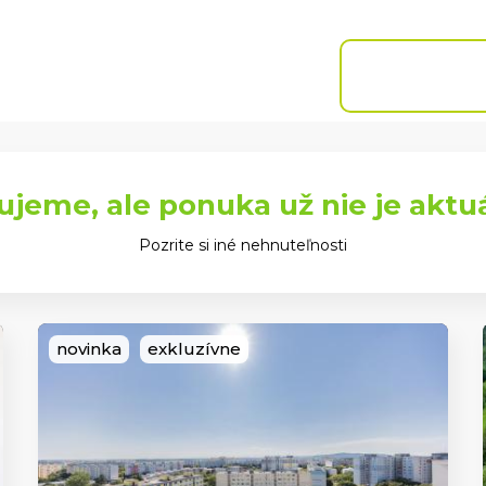
Chcem predať
Naše
Blog
Referencie
pobočky
NEHNUTEĽN
ujeme, ale ponuka už nie je aktu
Pozrite si iné nehnuteľnosti
novinka
exkluzívne