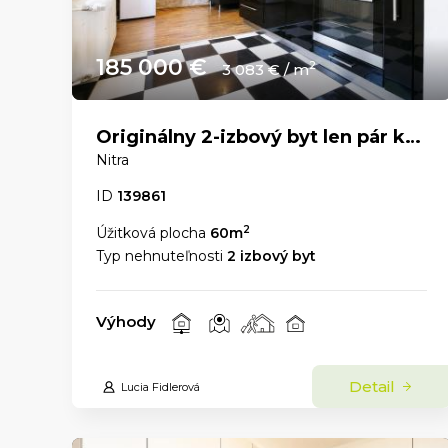
185 000 €
2
3 083 € / m
Originálny 2-izbový byt len pár krokov od Nitrianskeho hradu
Nitra
ID
139861
2
Úžitková plocha
60m
Typ nehnuteľnosti
2 izbový byt
Výhody
Detail
Lucia Fidlerová