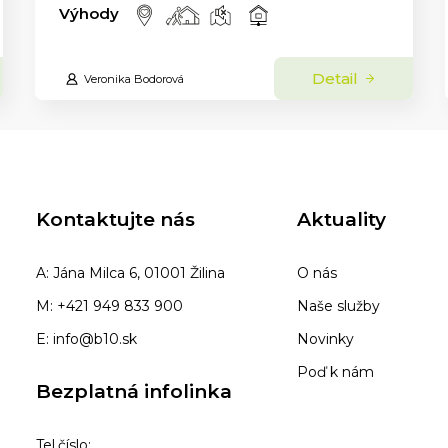
Výhody
Detail
Veronika Bodorová
Kontaktujte nás
Aktuality
A: Jána Milca 6, 01001 Žilina
O nás
M: +421 949 833 900
Naše služby
E: info@b10.sk
Novinky
Poď k nám
Bezplatná infolinka
Tel.číslo: