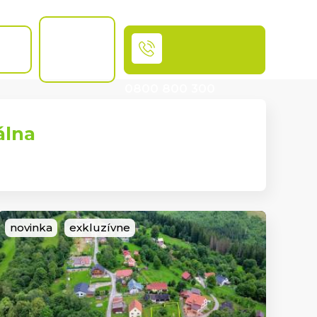
Chcem
byť
OSŤ
MAKLÉR
0800 800 300
Volajte bezplatne
álna
novinka
exkluzívne