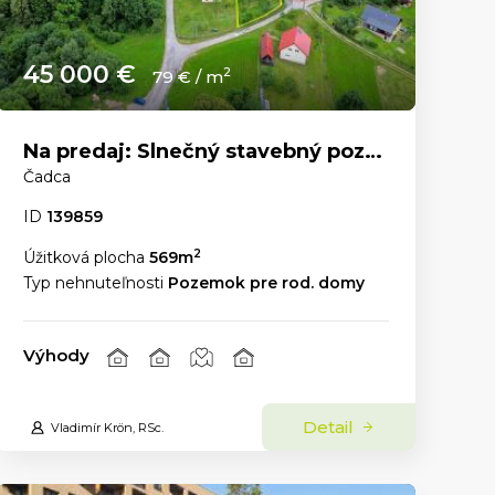
45 000 €
2
79 € / m
Na predaj: Slnečný stavebný pozemok 569 m² – Čadca, časť U Líšky
Čadca
ID
139859
2
Úžitková plocha
569m
Typ nehnuteľnosti
Pozemok pre rod. domy
Výhody
Detail
Vladimír Krön, RSc.