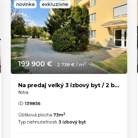
novinka
exkluzívne
199 900 €
2
2 738 € / m
Na predaj veľký 3 izbový byt / 2 balkóny / Čermáň
Nitra
ID
139856
2
Úžitková plocha
73m
Typ nehnuteľnosti
3 izbový byt