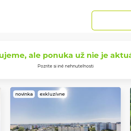
Chcem predať
Naše
Blog
Referencie
pobočky
NEHNUTEĽN
ujeme, ale ponuka už nie je aktu
Pozrite si iné nehnuteľnosti
novinka
exkluzívne