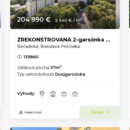
204 990 €
2
5 540 € / m
ZREKONŠTROVANÁ 2-garsónka s PANORAMATICKÝM VÝHĽADOM a ELEKTRIČKOU priamo pred domom.
Beňadická, Bratislava-Petržalka
ID
139860
2
Úžitková plocha
37m
Typ nehnuteľnosti
Dvojgarsónka
Výhody
Detail
Matej Kubš