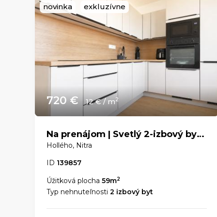
novinka
exkluzívne
720 €
2
12 € / m
Na prenájom | Svetlý 2-izbový byt s panoramatickým výhľadom v centre Nitry
Hollého, Nitra
ID
139857
2
Úžitková plocha
59m
Typ nehnuteľnosti
2 izbový byt