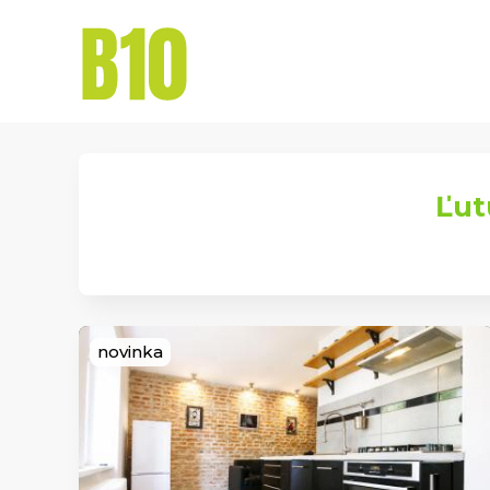
Naše
Domov
Ponuka
služby
Ľut
novinka