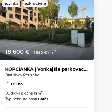
novinka
exkluzívne
18 600 €
2
1 550 € / m
KOPČIANKA | Vonkajšie parkovacie státie
Bratislava-Petržalka
ID
139855
2
Úžitková plocha
12m
Typ nehnuteľnosti
Garáž