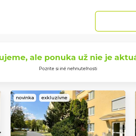
Chcem predať
Naše
Blog
Referencie
pobočky
NEHNUTEĽN
ujeme, ale ponuka už nie je aktu
Pozrite si iné nehnuteľnosti
novinka
exkluzívne