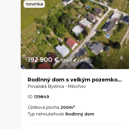
novinka
192 900 €
2
965 € / m
Rodinný dom s veľkým pozemkom a nádhernými výhľadmi – Dolný Milochov
Považská Bystrica - Milochov
ID
139849
2
Úžitková plocha
200m
Typ nehnuteľnosti
Rodinný dom