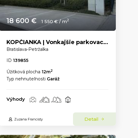
18 600 €
2
1 550 € / m
KOPČIANKA | Vonkajšie parkovacie státie
Bratislava-Petržalka
ID
139855
2
Úžitková plocha
12m
Typ nehnuteľnosti
Garáž
Výhody
Detail
Zuzana Francisty