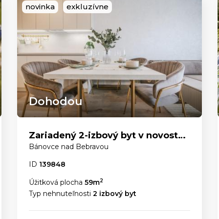
novinka
exkluzívne
Dohodou
Zariadený 2-izbový byt v novostavbe: Stačí sa len nasťahovať
Bánovce nad Bebravou
ID
139848
2
Úžitková plocha
59m
Typ nehnuteľnosti
2 izbový byt