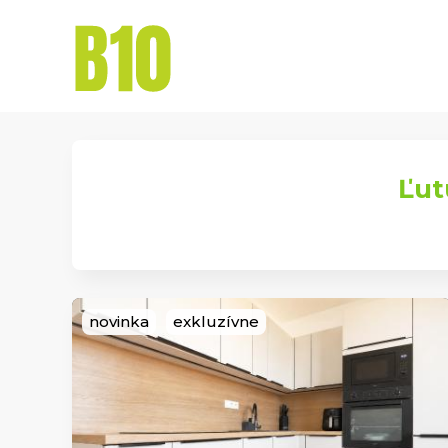
Naše
Domov
Ponuka
služby
Ľut
novinka
exkluzívne