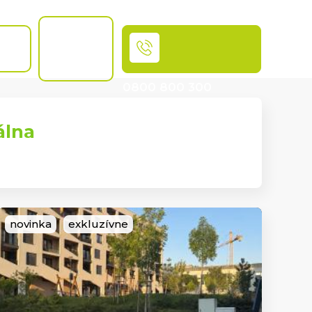
Chcem
byť
OSŤ
MAKLÉR
0800 800 300
Volajte bezplatne
álna
novinka
exkluzívne