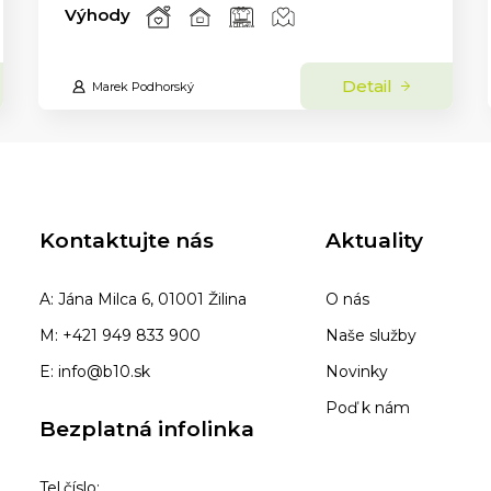
Výhody
Detail
Marek Podhorský
Kontaktujte nás
Aktuality
A: Jána Milca 6, 01001 Žilina
O nás
M: +421 949 833 900
Naše služby
E: info@b10.sk
Novinky
Poď k nám
Bezplatná infolinka
Tel.číslo: