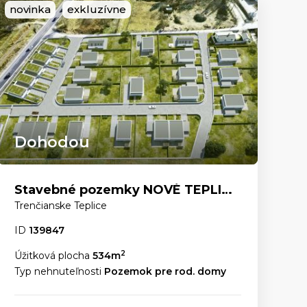
novinka
exkluzívne
Dohodou
Stavebné pozemky NOVÉ TEPLICE – bývanie v najžiadanejšej lokalite
Trenčianske Teplice
ID
139847
2
Úžitková plocha
534m
Typ nehnuteľnosti
Pozemok pre rod. domy