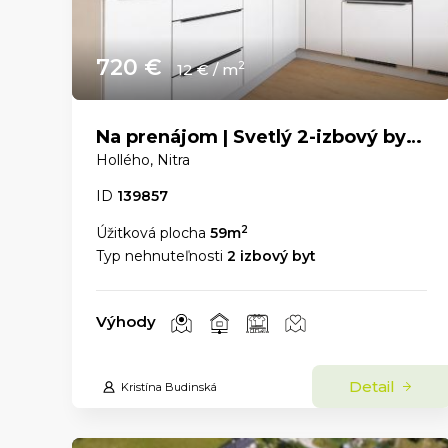
720 €
2
12 € / m
Na prenájom | Svetlý 2-izbový byt s panoramatickým výhľadom v centre Nitry
Hollého, Nitra
ID
139857
2
Úžitková plocha
59m
Typ nehnuteľnosti
2 izbový byt
Výhody
Detail
Kristína Budinská