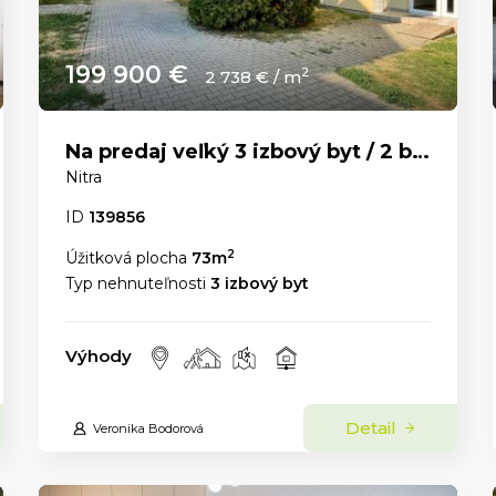
199 900 €
2
2 738 € / m
Na predaj veľký 3 izbový byt / 2 balkóny / Čermáň
Nitra
ID
139856
2
Úžitková plocha
73m
Typ nehnuteľnosti
3 izbový byt
Výhody
Detail
Veronika Bodorová