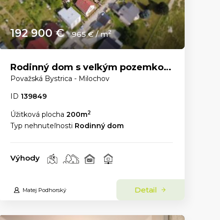
192 900 €
2
965 € / m
Rodinný dom s veľkým pozemkom a nádhernými výhľadmi – Dolný Milochov
Považská Bystrica - Milochov
ID
139849
2
Úžitková plocha
200m
Typ nehnuteľnosti
Rodinný dom
Výhody
Detail
Matej Podhorský