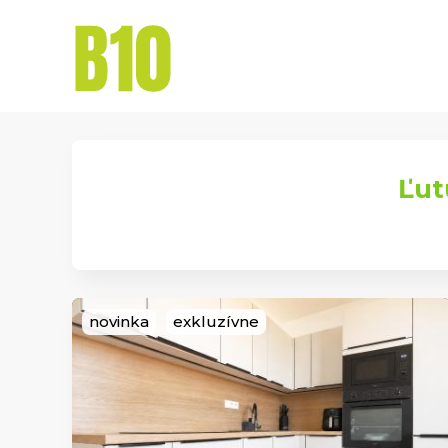
Naše
Domov
Ponuka
služby
Ľut
novinka
exkluzívne