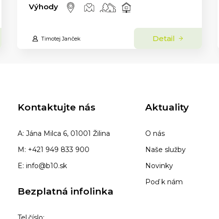
Výhody
Detail
Timotej Janček
Kontaktujte nás
Aktuality
A: Jána Milca 6, 01001 Žilina
O nás
M: +421 949 833 900
Naše služby
E: info@b10.sk
Novinky
Poď k nám
Bezplatná infolinka
Tel.číslo: