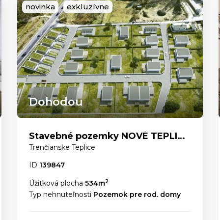
novinka
exkluzívne
Dohodou
Stavebné pozemky NOVÉ TEPLICE – bývanie v najžiadanejšej lokalite
Trenčianske Teplice
ID
139847
2
Úžitková plocha
534m
Typ nehnuteľnosti
Pozemok pre rod. domy