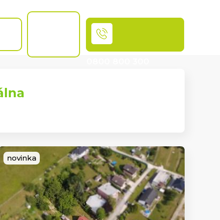
Chcem
byť
OSŤ
MAKLÉR
0800 800 300
Volajte bezplatne
álna
novinka