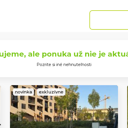
Chcem predať
Naše
Blog
Referencie
pobočky
NEHNUTEĽN
ujeme, ale ponuka už nie je aktu
Pozrite si iné nehnuteľnosti
novinka
exkluzívne