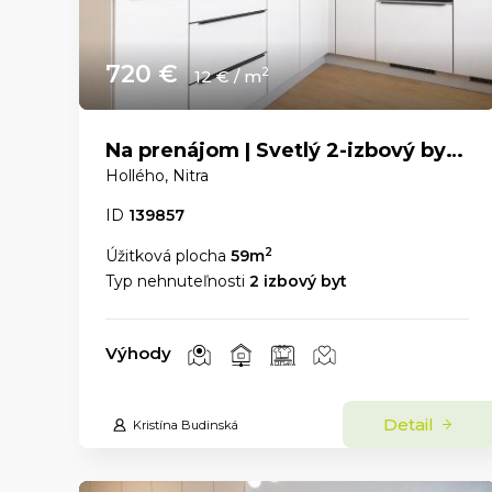
720 €
2
12 € / m
Na prenájom | Svetlý 2-izbový byt s panoramatickým výhľadom v centre Nitry
Hollého, Nitra
ID
139857
2
Úžitková plocha
59m
Typ nehnuteľnosti
2 izbový byt
Výhody
Detail
Kristína Budinská