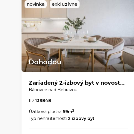
novinka
exkluzívne
Dohodou
Zariadený 2-izbový byt v novostavbe: Stačí sa len nasťahovať
Bánovce nad Bebravou
ID
139848
2
Úžitková plocha
59m
Typ nehnuteľnosti
2 izbový byt