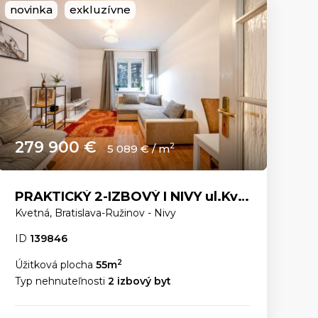
novinka
exkluzívne
279 900 €
2
5 089 € / m
PRAKTICKÝ 2-IZBOVÝ I NIVY ul.Kvetná
Kvetná, Bratislava-Ružinov - Nivy
ID
139846
2
Úžitková plocha
55m
Typ nehnuteľnosti
2 izbový byt