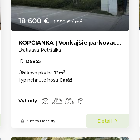
18 600 €
2
1 550 € / m
KOPČIANKA | Vonkajšie parkovacie státie
Bratislava-Petržalka
ID
139855
2
Úžitková plocha
12m
Typ nehnuteľnosti
Garáž
Výhody
Detail
Zuzana Francisty